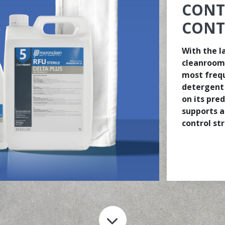
CONT
CONT
With the l
cleanroom
most frequ
detergent 
on its pre
supports a
control st