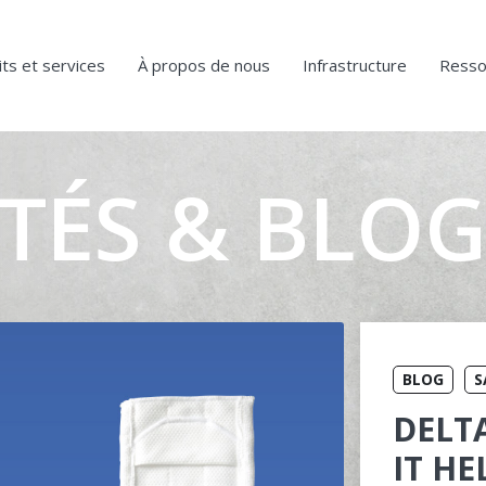
ts et services
À propos de nous
Infrastructure
Resso
TÉS & BLO
BLOG
S
DELTA
IT HE