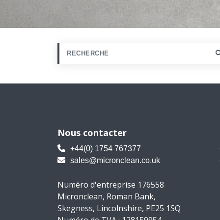
Nous contacter
+44(0) 1754 767377
sales@micronclean.co.uk
Numéro d'entreprise 176558
Micronclean, Roman Bank,
Skegness, Lincolnshire, PE25 1SQ
Numéro de TVA : 128159954