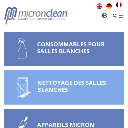
Nous
pensons
que
INTERNA
☰
vous
venez
du
Royaume-
CONSOMMABLES POUR
Uni
.
SALLES BLANCHES
CONFIRMER
ANGE REGION
NETTOYAGE DES SALLES
BLANCHES
APPAREILS MICRON