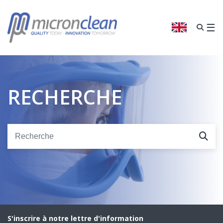
Nous
pensons
que
☰
ANGLAIS
vous
venez
du
Royaume-
Uni
.
RECHERCHE
CONFIRMER
ANGE REGION
S'inscrire à notre lettre d'information