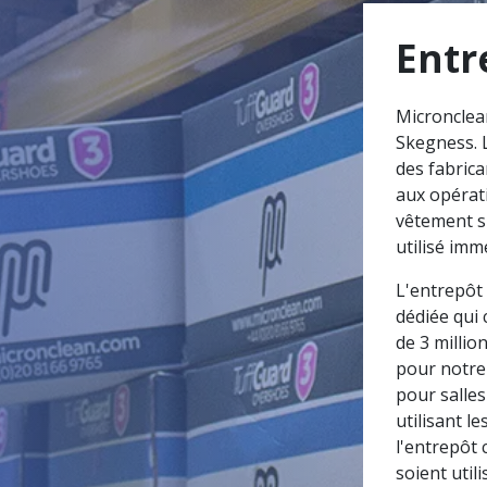
Entr
Micronclean
Skegness. L
des fabrica
aux opérati
vêtement su
utilisé im
L'entrepôt
dédiée qui 
de 3 million
pour notre
pour salles
utilisant l
l'entrepôt 
soient util