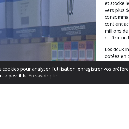
et stocke l
vers plus d
consommabl
contient ac
millions de
d'offrir un
Les deux in
dotées en 
couvertes p
es cookies pour analyser l'utilisation, enregistrer vos préfér
9001.
ence possible.
En savoir plus
DÉFILER VERS L
Plus d'informations
Carrières
Rapport sur la rémunération 