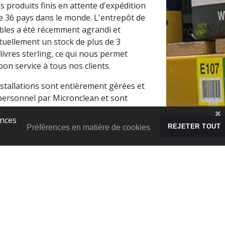
es produits finis en attente d'expédition
e 36 pays dans le monde. L'entrepôt de
es a été récemment agrandi et
tuellement un stock de plus de 3
 livres sterling, ce qui nous permet
 bon service à tous nos clients.
stallations sont entièrement gérées et
personnel par Micronclean et sont
ar notre accréditation de qualité ISO
ences
REJETER TOUT
Préférences en matière de cookies
E CONTENU
S'inscrire à notre lettre
d'information
entre